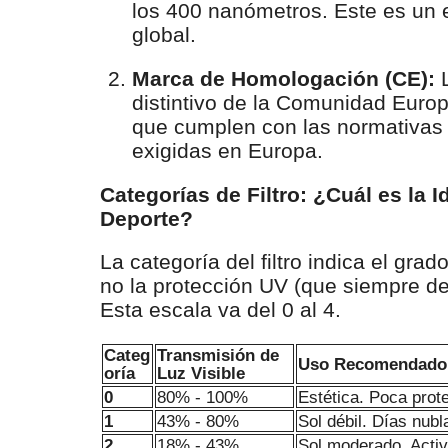
los 400 nanómetros. Este es un 
global.
Marca de Homologación (CE):
L
distintivo de la Comunidad Europe
que cumplen con las normativas 
exigidas en Europa.
Categorías de Filtro: ¿Cuál es la I
Deporte?
La categoría del filtro indica el gra
no la protección UV (que siempre d
Esta escala va del 0 al 4.
Categ
Transmisión de
Uso Recomendado
oría
Luz Visible
0
80% - 100%
Estética. Poca prote
1
43% - 80%
Sol débil. Días nubl
2
18% - 43%
Sol moderado. Acti