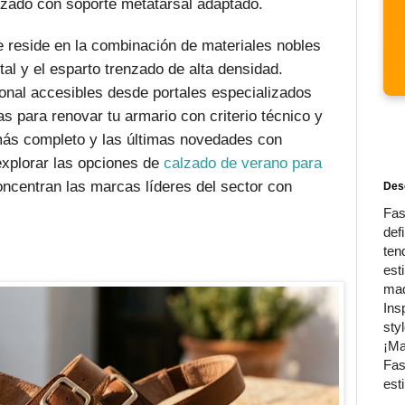
lzado con soporte metatarsal adaptado.
ve reside en la combinación de materiales nobles
al y el esparto trenzado de alta densidad.
ional accesibles desde portales especializados
as para renovar tu armario con criterio técnico y
 más completo y las últimas novedades con
explorar las opciones de
calzado de verano para
oncentran las marcas líderes del sector con
Desc
Fas
def
ten
est
maq
Ins
sty
¡Ma
Fas
esti