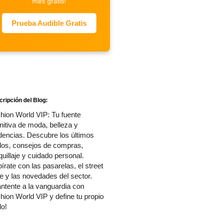
mes gratis!
Prueba Audible Gratis
ripción del Blog:
hion World VIP: Tu fuente
initiva de moda, belleza y
dencias. Descubre los últimos
ilos, consejos de compras,
uillaje y cuidado personal.
pírate con las pasarelas, el street
le y las novedades del sector.
ntente a la vanguardia con
hion World VIP y define tu propio
lo!