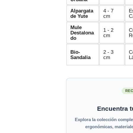
Alpargata
4 - 7
E
de Yute
cm
C
Mule
1 - 2
C
Destalona
cm
R
do
Bio-
2 - 3
C
Sandalia
cm
L
REC
Encuentra t
Explora la colección compl
ergonómicas, materiale