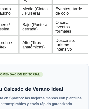
sparto +
Medio (Cintas
Eventos, tarde
aucho
/ Pulsera)
de ocio
Oficina,
uero /
Bajo (Puntera
eventos
esina
cerrada)
formales
Descanso,
orcho /
Alto (Tiras
turismo
átex
anatómicas)
intensivo
OMENDACIÓN EDITORIAL
u Calzado de Verano Ideal
eta en
Spartoo
: las mejores marcas con plantillas
s transpirables y envío rápido garantizado.