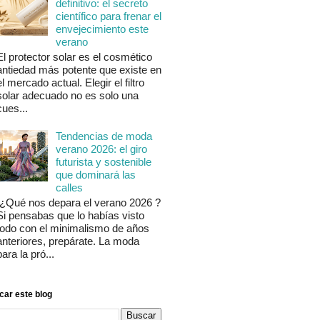
definitivo: el secreto
científico para frenar el
envejecimiento este
verano
El protector solar es el cosmético
antiedad más potente que existe en
el mercado actual. Elegir el filtro
solar adecuado no es solo una
cues...
Tendencias de moda
verano 2026: el giro
futurista y sostenible
que dominará las
calles
¿Qué nos depara el verano 2026 ?
Si pensabas que lo habías visto
todo con el minimalismo de años
anteriores, prepárate. La moda
para la pró...
car este blog