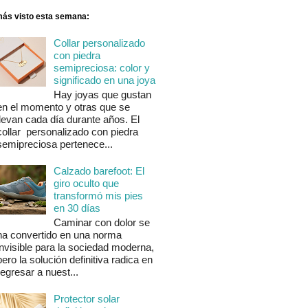
más visto esta semana:
Collar personalizado
con piedra
semipreciosa: color y
significado en una joya
Hay joyas que gustan
en el momento y otras que se
llevan cada día durante años. El
collar personalizado con piedra
semipreciosa pertenece...
Calzado barefoot: El
giro oculto que
transformó mis pies
en 30 días
Caminar con dolor se
ha convertido en una norma
invisible para la sociedad moderna,
pero la solución definitiva radica en
regresar a nuest...
Protector solar