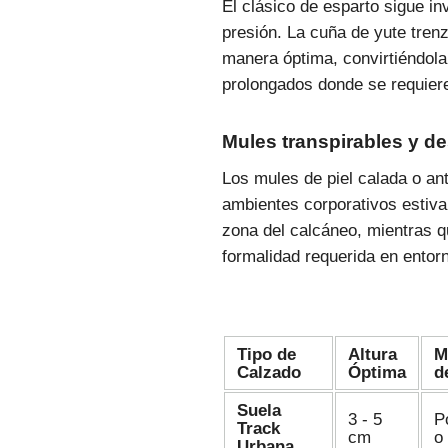
El clásico de esparto sigue in
presión. La cuña de yute tren
manera óptima, convirtiéndola
prolongados donde se requiere 
Mules transpirables y d
Los mules de piel calada o ant
ambientes corporativos estival
zona del calcáneo, mientras q
formalidad requerida en entorn
Tipo de
Altura
M
Calzado
Óptima
d
Suela
3 - 5
P
Track
cm
o
Urbana