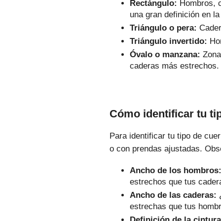
Rectángulo:
Hombros, ci
una gran definición en la
Triángulo o pera:
Cader
Triángulo invertido:
Hom
Óvalo o manzana:
Zona 
caderas más estrechos.
Cómo identificar tu ti
Para identificar tu tipo de cue
o con prendas ajustadas. Obse
Ancho de los hombros
estrechos que tus cader
Ancho de las caderas:
¿
estrechas que tus homb
Definición de la cintura