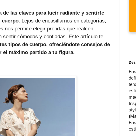
de las claves para lucir radiante y sentirte
e cuerpo.
Lejos de encasillarnos en categorías,
s nos permite elegir prendas que realcen
n sentir cómodas y confiadas. Este artículo te
ntes tipos de cuerpo, ofreciéndote consejos de
r el máximo partido a tu figura.
Desc
Fas
def
ten
est
maq
Ins
sty
¡Ma
Fas
esti