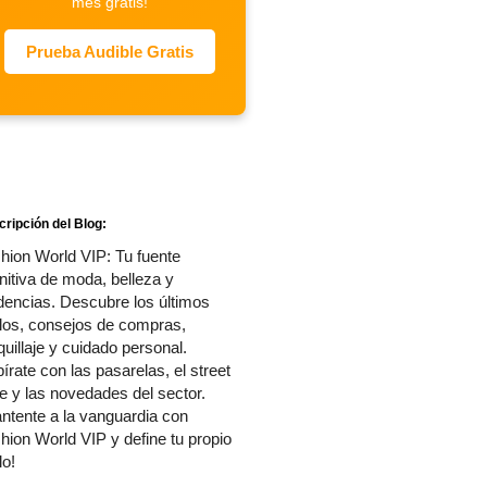
mes gratis!
Prueba Audible Gratis
ripción del Blog:
hion World VIP: Tu fuente
initiva de moda, belleza y
dencias. Descubre los últimos
ilos, consejos de compras,
uillaje y cuidado personal.
pírate con las pasarelas, el street
le y las novedades del sector.
ntente a la vanguardia con
hion World VIP y define tu propio
lo!