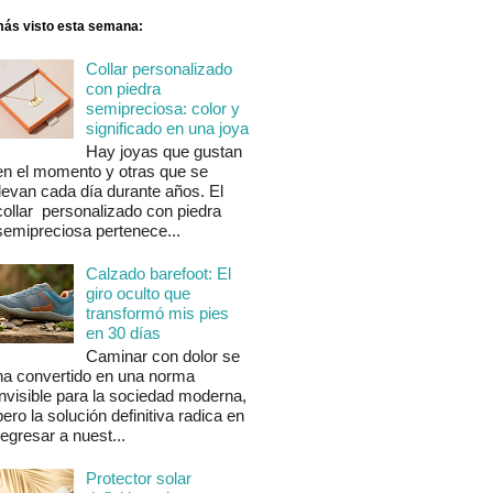
más visto esta semana:
Collar personalizado
con piedra
semipreciosa: color y
significado en una joya
Hay joyas que gustan
en el momento y otras que se
llevan cada día durante años. El
collar personalizado con piedra
semipreciosa pertenece...
Calzado barefoot: El
giro oculto que
transformó mis pies
en 30 días
Caminar con dolor se
ha convertido en una norma
invisible para la sociedad moderna,
pero la solución definitiva radica en
regresar a nuest...
Protector solar