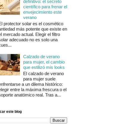
definitivo: el secreto
científico para frenar el
envejecimiento este
verano
El protector solar es el cosmético
antiedad más potente que existe en
el mercado actual. Elegir el filtro
solar adecuado no es solo una
cues...
Calzado de verano
para mujer, el cambio
que estilizó mis looks
El calzado de verano
para mujer suele
enfrentarse a un dilema histórico:
elegir entre la máxima frescura o el
soporte anatómico real. Tras a...
car este blog