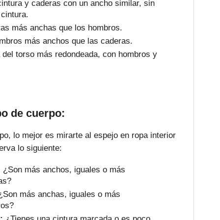
ntura y caderas con un ancho similar, sin
 cintura.
as más anchas que los hombros.
bros más anchos que las caderas.
del torso más redondeada, con hombros y
po de cuerpo:
rpo, lo mejor es mirarte al espejo en ropa interior
rva lo siguiente:
:
¿Son más anchos, iguales o más
as?
Son más anchas, iguales o más
ros?
:
¿Tienes una cintura marcada o es poco